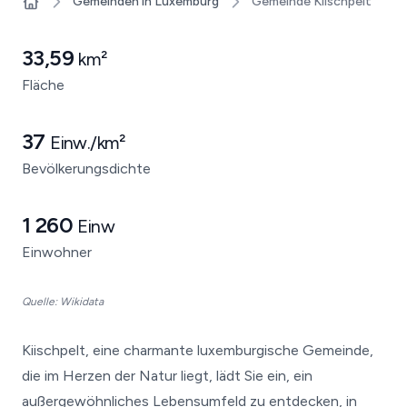
Gemeinden in Luxemburg
Gemeinde Kiischpelt
Home
33,59
km²
Fläche
37
Einw./km²
Bevölkerungsdichte
1 260
Einw
Einwohner
Quelle: Wikidata
Kiischpelt, eine charmante luxemburgische Gemeinde,
die im Herzen der Natur liegt, lädt Sie ein, ein
außergewöhnliches Lebensumfeld zu entdecken, in