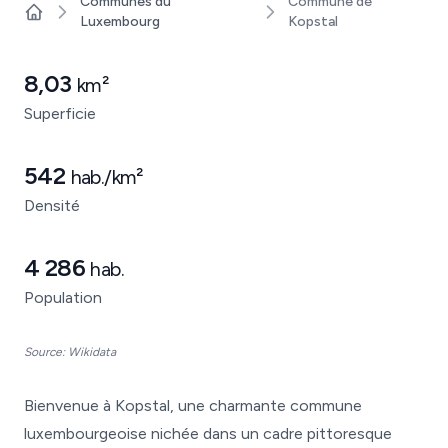
Communes du
Commune de
Luxembourg
Kopstal
Home
8,03
km²
Superficie
542
hab./km²
Densité
4 286
hab.
Population
Source: Wikidata
Bienvenue à Kopstal, une charmante commune
luxembourgeoise nichée dans un cadre pittoresque