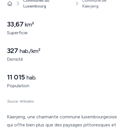
Communes du
Commune de
Luxembourg
Käerjeng
Home
33,67
km²
Superficie
327
hab./km²
Densité
11 015
hab.
Population
Source: Wikidata
Käerjeng, une charmante commune luxembourgeoise
qui offre bien plus que des paysages pittoresques et