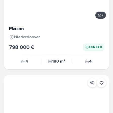
7
Maison
Niederdonven
798 000 €
BON PRIX
4
180 m²
4