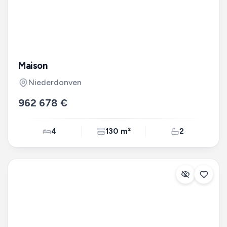
Maison
Niederdonven
962 678 €
4
130 m²
2