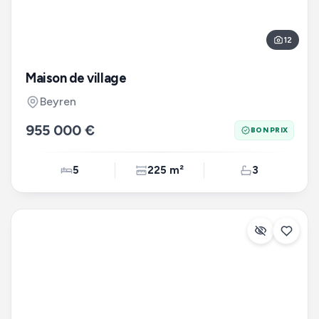
12
Maison de village
Beyren
955 000 €
BON PRIX
5
225 m²
3