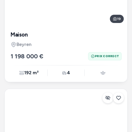
19
Maison
Beyren
1 198 000 €
PRIX CORRECT
192 m²
4