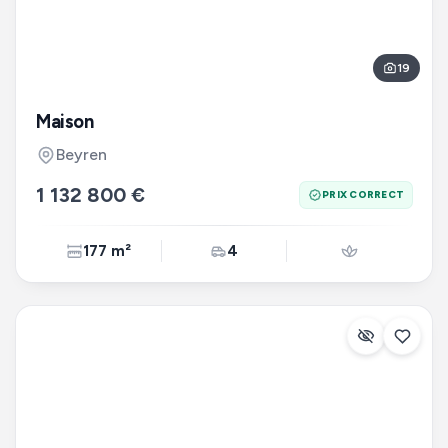
19
Maison
Beyren
1 132 800 €
PRIX CORRECT
177 m²
4