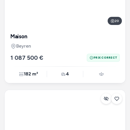
20
Maison
Beyren
1 087 500 €
PRIX CORRECT
182 m²
4