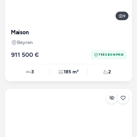
9
Maison
Beyren
911 500 €
TRÈS BON PRIX
3
185 m²
2