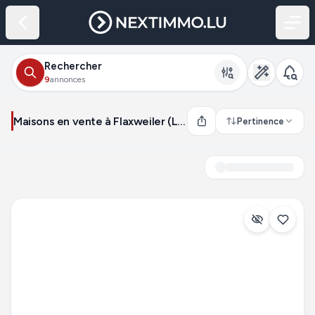
Rechercher
9
annonces
Maisons en vente à Flaxweiler (Luxembourg)
Pertinence