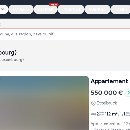
NEW
R
LOUER
ESTIMER
FINANCER
AGENCES
TARIFS
E
bourg)
 (Luxembourg)
Appartement
550 000 €
Ettelbruck
2
112 m²
1
Appartement de 112 m