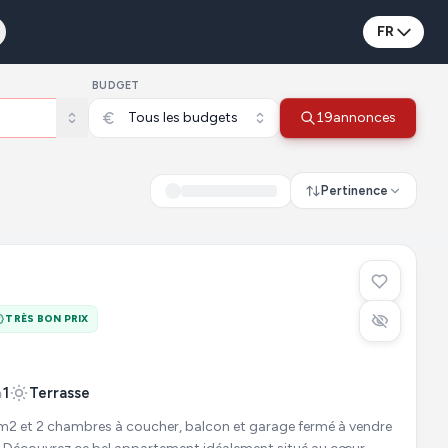
FR
BUDGET
Tous les budgets
19
annonces
Pertinence
TRÈS BON PRIX
1
Terrasse
2 et 2 chambres à coucher, balcon et garage fermé à vendre