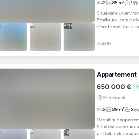
2
85 m²
1
Situé dans un environ
Ettelbruck, ce super
+
20
#
53695
Appartement
650 000 €
Ettelbruck
2
89 m²
2
Magnifique apparteme
Situé dans une rue c
+
9
d’Ettelbruck, ce sup