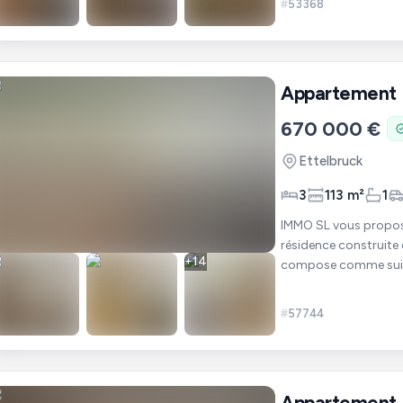
#
53368
Appartement
670 000 €
Ettelbruck
3
113 m²
1
IMMO SL vous propos
résidence construite en 1971 avec as
+
14
compose comme suit: Au sous-sol : - Cave privée 8m2 Au rez-de-chaus
Garage fermé 2
#
57744
Appartement