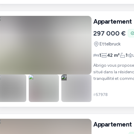
Appartement
297 000 €
Ettelbruck
1
42 m²
1
Abrigo vous propose 
situé dans la résiden
+
7
tranquillité et commo
trouve dan
#
57978
Appartement