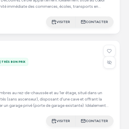
ur
imité immédiate des commerces, écoles, transports en
s
VISITER
CONTACTER
TRÈS BON PRIX
mbres au rez-de-chaussée et au 1er étage, situé dans un
tés (sans ascenseur), disposant d'une cave et offrant la
n garage privé (porte de garage existante). Idéalement
VISITER
CONTACTER