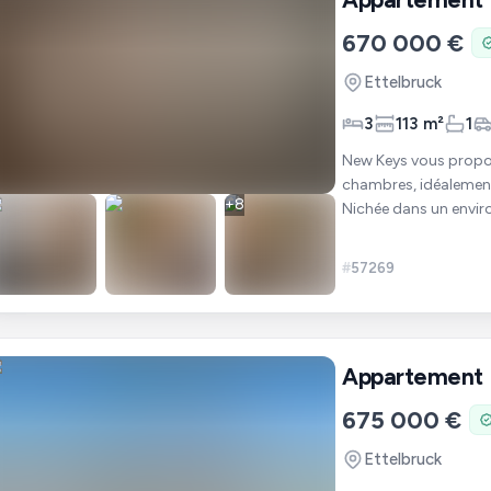
670 000 €
Ettelbruck
3
113 m²
1
New Keys vous propo
chambres, idéalement
+
8
Nichée dans un enviro
emplacement priv
#
57269
Appartement
675 000 €
Ettelbruck