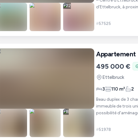
– Centre d’Ettelbruck Découvrez ce bel appartement idéalement situé au cœ
+
22
d’Ettelbruck, à prox
commun et de toute
#
57525
Appartement
495 000 €
Ettelbruck
3
110 m²
2
Beau duplex de 3 cha
immeuble de trois uni
+
8
possibilité d'aménager u
situé en plein c
#
51978