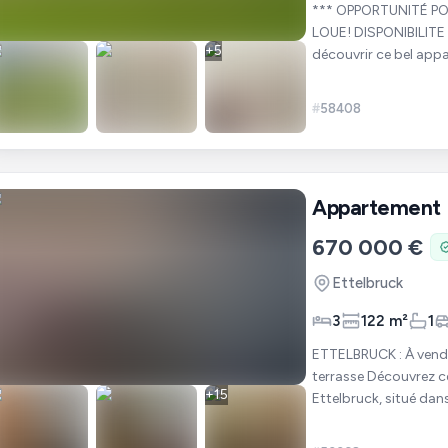
*** OPPORTUNITÉ POUR UNE
LOUE! DISPONIBILITE 
+
5
découvrir ce bel app
vis-à-vis, situé au r
#
58408
Appartement
670 000 €
Ettelbruck
3
122 m²
1
ETTELBRUCK : À vend
terrasse Découvrez cet appartement attrayant et spacieux, entièrement rénové à
+
15
Ettelbruck, situé dan
pour les famil