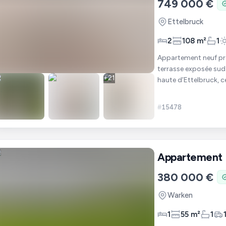
749 000 €
Ettelbruck
2
108 m²
1
Appartement neuf pr
terrasse exposée sud à Ette
+
21
haute d’Ettelbruck, 
une vue dégagée e
#
15478
Appartement
380 000 €
Warken
1
55 m²
1