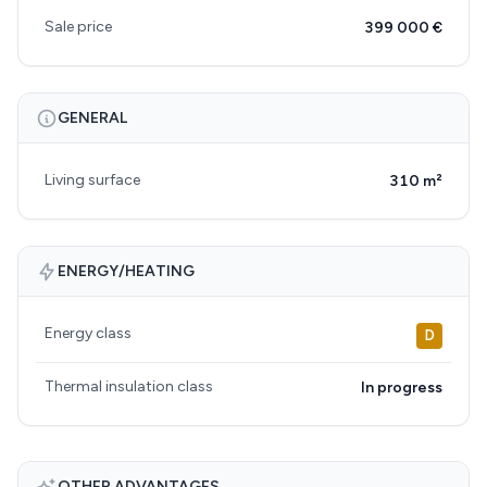
Sale price
399 000 €
GENERAL
Living surface
310 m²
ENERGY/HEATING
Energy class
D
Thermal insulation class
In progress
OTHER ADVANTAGES