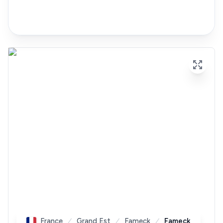
France
Grand Est
Fameck
Fameck