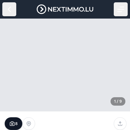
1
/
9
8