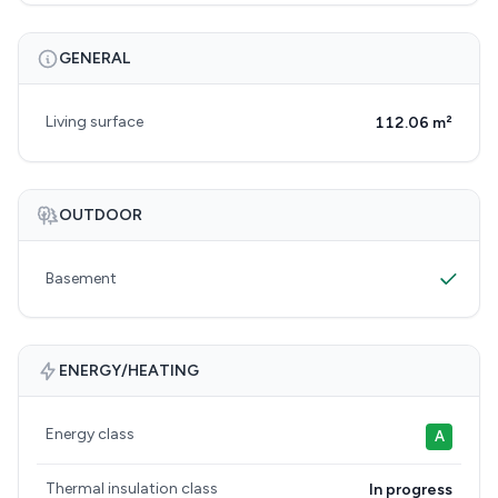
GENERAL
Living surface
112.06 m²
OUTDOOR
Basement
ENERGY/HEATING
Energy class
A
Thermal insulation class
In progress