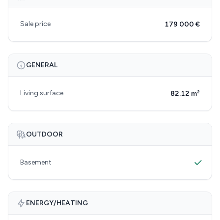
Sale price
179 000 €
GENERAL
Living surface
82.12 m²
OUTDOOR
Basement
ENERGY/HEATING