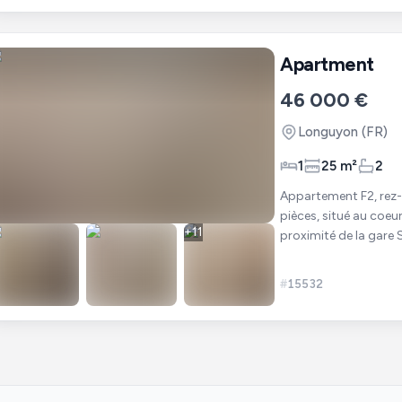
Apartment
46 000 €
Longuyon
(FR)
1
25 m²
2
Appartement F2, rez-de-c
pièces, situé au coe
+
11
proximité de la gar
voiture. Caractéristi
#
15532