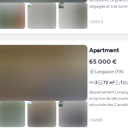
exclusivité, ce grand
+
8
dégagée et très lumi
et 15 minutes de la fr
#
15513
Apartment
65 000 €
Longuyon
(FR)
3
72 m²
1
Appartement Longuyon 4 pièce(s) 72 
propose de découvrir
+
1
sécurisée des Canadi
avec un accès dir
#
16585