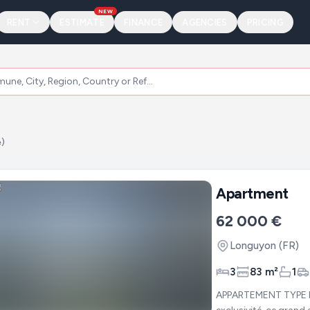
NEW
RENT
ESTIMATE
FINANCE
AGENCIES
PRICING
e)
Apartment
62 000 €
Longuyon
(FR)
3
83 m²
1
APPARTEMENT TYPE F