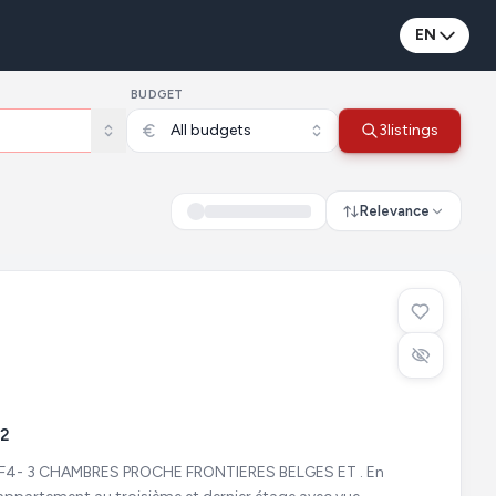
EN
BUDGET
All budgets
3
listings
Relevance
2
4- 3 CHAMBRES PROCHE FRONTIERES BELGES ET . En