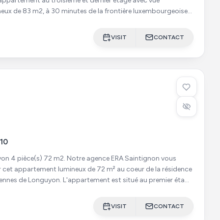
 appartement au troisième et dernier étage avec vue
neux de 83 m2, à 30 minutes de la frontière luxembourgeoise
ontière B
VISIT
CONTACT
10
m2. Notre agence ERA Saintignon vous
 cet appartement lumineux de 72 m² au coeur de la résidence
ennes de Longuyon. L'appartement est situé au premier étage
VISIT
CONTACT