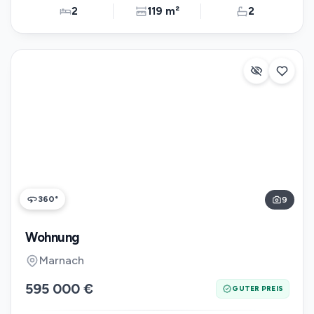
2
119 m²
2
360°
9
Wohnung
Marnach
595 000 €
GUTER PREIS