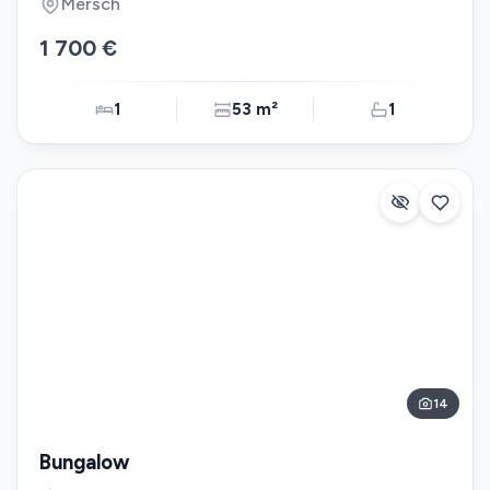
Mersch
1 700 €
1
53 m²
1
14
Bungalow