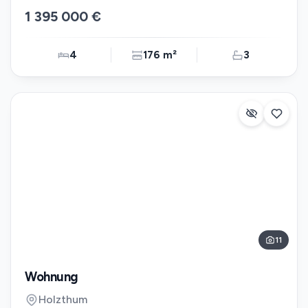
1 395 000 €
4
176 m²
3
11
Wohnung
Holzthum