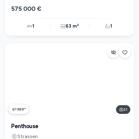
575 000 €
1
63 m²
1
360°
21
Penthouse
Strassen