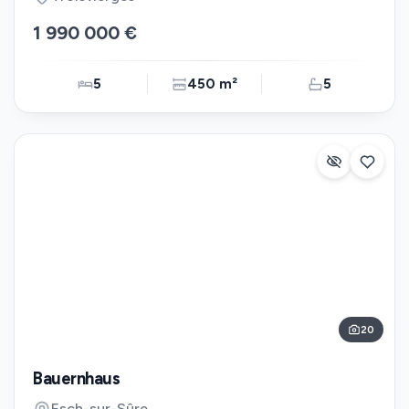
1 990 000 €
5
450 m²
5
20
Bauernhaus
Esch-sur-Sûre