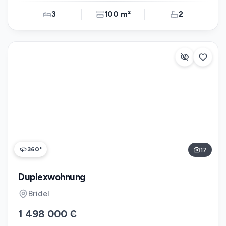
3
100 m²
2
360°
17
Duplexwohnung
Bridel
1 498 000 €