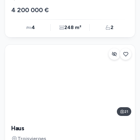
4 200 000 €
4
248 m²
2
21
Haus
Troisvierges