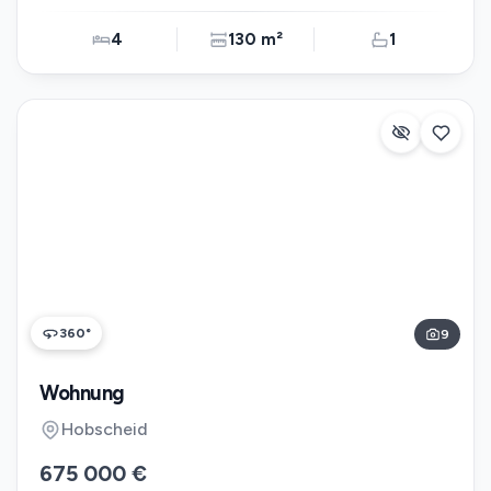
4
130 m²
1
360°
9
Wohnung
Hobscheid
675 000 €