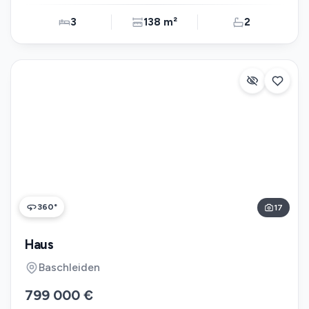
3
138 m²
2
360°
17
Haus
Baschleiden
799 000 €