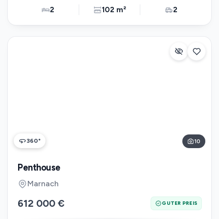
2
102 m²
2
360°
10
Penthouse
Marnach
612 000 €
GUTER PREIS