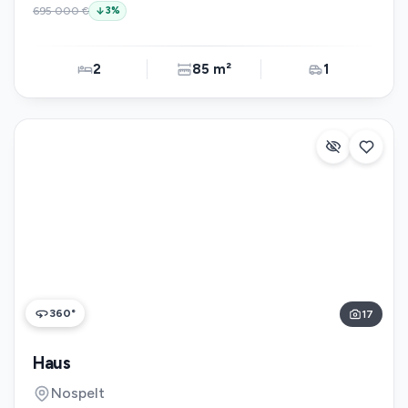
695 000 €
3
%
2
85 m²
1
360°
17
Haus
Nospelt