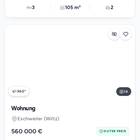
3
105 m²
2
360°
14
Wohnung
Eschweiler (Wiltz)
560 000 €
GUTER PREIS