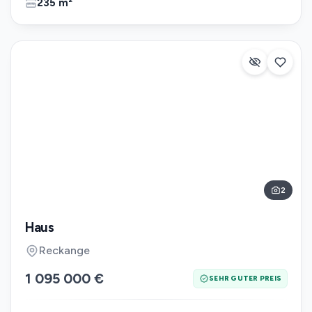
235 m²
2
Haus
Reckange
1 095 000 €
SEHR GUTER PREIS