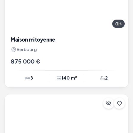
6
Maison mitoyenne
Berbourg
875 000 €
3
140 m²
2