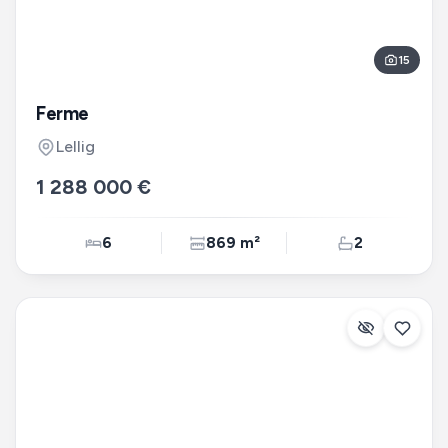
15
Ferme
Lellig
1 288 000 €
6
869 m²
2