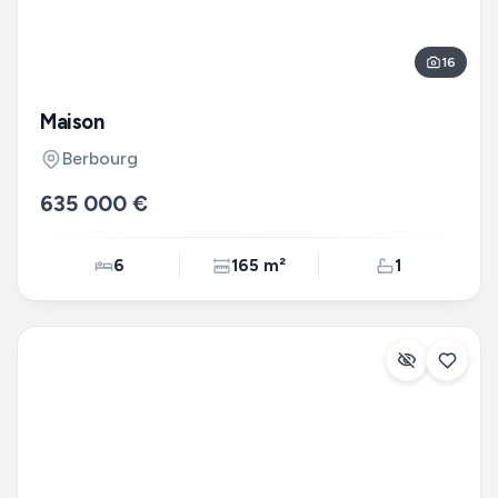
16
Maison
Berbourg
635 000 €
6
165 m²
1