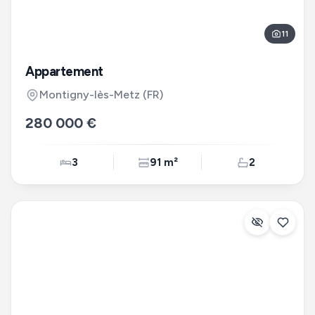
11
Appartement
Montigny-lès-Metz
(FR)
280 000 €
3
91 m²
2