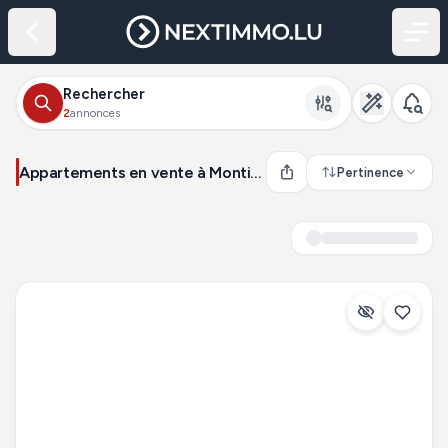
Rechercher
2
annonces
Appartements en vente à Montigny-lès-Metz (France)
Pertinence