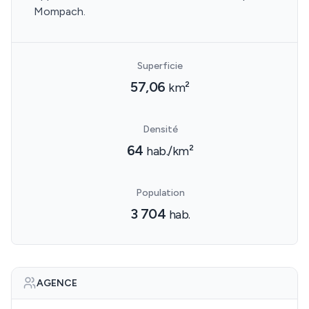
Mompach.
Superficie
57,06
km²
Densité
64
hab./km²
Population
3 704
hab.
AGENCE