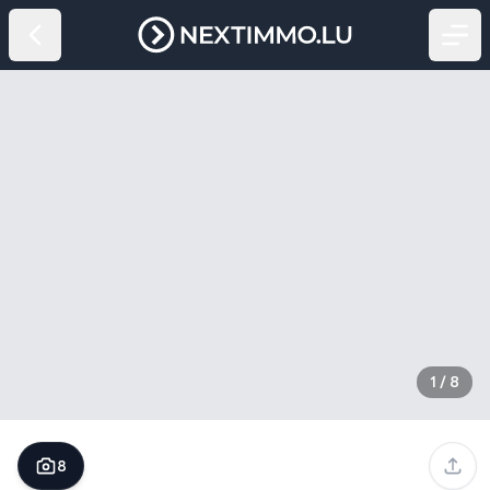
1
/
8
8