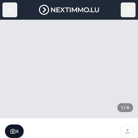
1
/
6
6