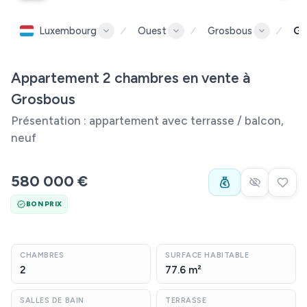
Luxembourg
Ouest
Grosbous
Gr
Appartement 2 chambres en vente à
Grosbous
Présentation : appartement avec terrasse / balcon,
neuf
580 000 €
BON PRIX
CHAMBRES
SURFACE HABITABLE
2
77.6 m²
SALLES DE BAIN
TERRASSE