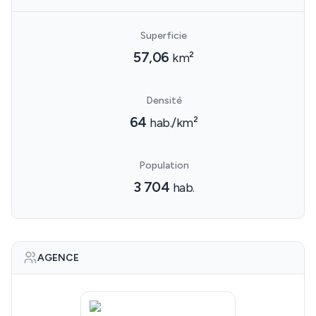
Superficie
57,06
km²
Densité
64
hab./km²
Population
3 704
hab.
AGENCE