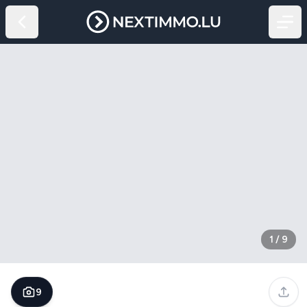
1
/
9
9