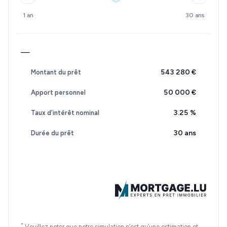
1 an
30 ans
—
543 280 €
Montant du prêt
50 000 €
Apport personnel
3.25
%
Taux d’intérêt nominal
30 ans
Durée du prêt
*
Veuillez noter que notre simulation n’est qu’une estimation et