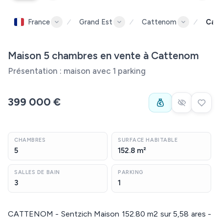
France
Grand Est
Cattenom
Cat
Maison 5 chambres en vente à Cattenom
Présentation : maison avec 1 parking
399 000 €
CHAMBRES
SURFACE HABITABLE
5
152.8 m²
SALLES DE BAIN
PARKING
3
1
CATTENOM - Sentzich Maison 152.80 m2 sur 5,58 ares -