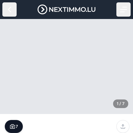
1
/
7
7