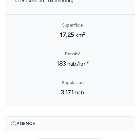
la Moselle au Luxembourg.
Superficie
17,25
km²
Densité
183
hab./km²
Population
3 171
hab.
AGENCE