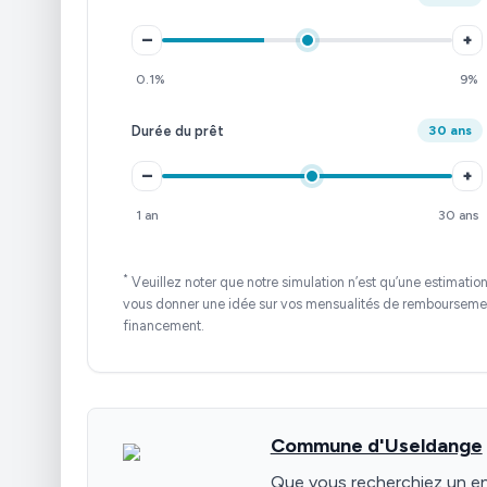
–
+
0.1%
9%
Durée du prêt
30 ans
–
+
1 an
30 ans
*
Veuillez noter que notre simulation n’est qu’une estimatio
vous donner une idée sur vos mensualités de remboursement 
financement.
Commune d'Useldange
Que vous recherchiez un e