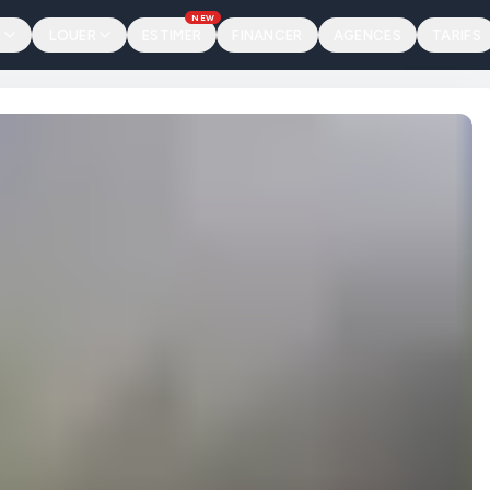
NEW
R
LOUER
ESTIMER
FINANCER
AGENCES
TARIFS