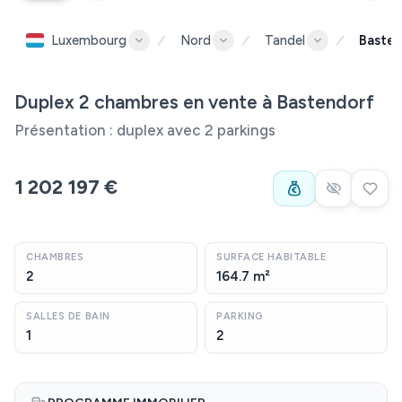
Luxembourg
Nord
Tandel
Basten
Duplex 2 chambres en vente à Bastendorf
Présentation : duplex avec 2 parkings
1 202 197 €
CHAMBRES
SURFACE HABITABLE
2
164.7 m²
SALLES DE BAIN
PARKING
1
2