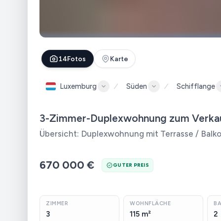
14
Fotos
Karte
Luxemburg
Süden
Schifflange
3-Zimmer-Duplexwohnung zum Verkauf
Übersicht: Duplexwohnung mit Terrasse / Balko
670 000 €
GUTER PREIS
ZIMMER
WOHNFLÄCHE
B
3
115 m²
2