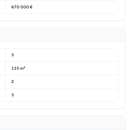
670 000 €
3
115 m²
2
3