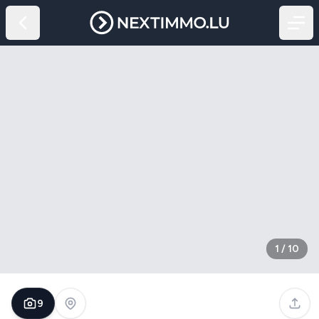
1
/
10
9