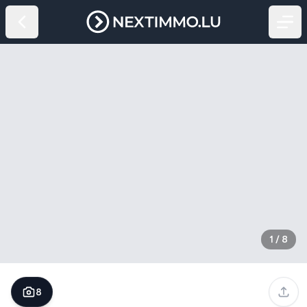
1
/
8
8