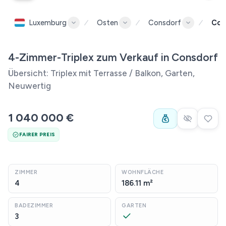
Luxemburg
Osten
Consdorf
Con
4-Zimmer-Triplex zum Verkauf in Consdorf
Übersicht: Triplex mit Terrasse / Balkon, Garten,
Neuwertig
1 040 000 €
FAIRER PREIS
ZIMMER
WOHNFLÄCHE
4
186.11 m²
BADEZIMMER
GARTEN
3