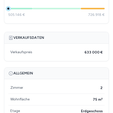
505.146 €
726.918 €
VERKAUFSDATEN
Verkaufspreis
633 000 €
ALLGEMEIN
Zimmer
2
Wohnfläche
75 m²
Etage
Erdgeschoss