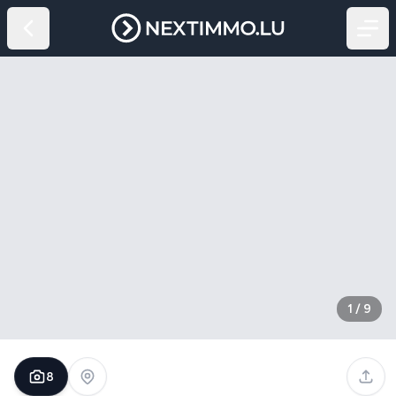
1
/
9
8