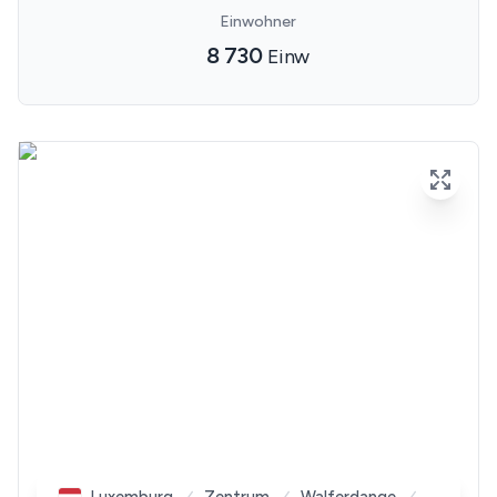
Einwohner
8 730
Einw
Luxemburg
Zentrum
Walferdange