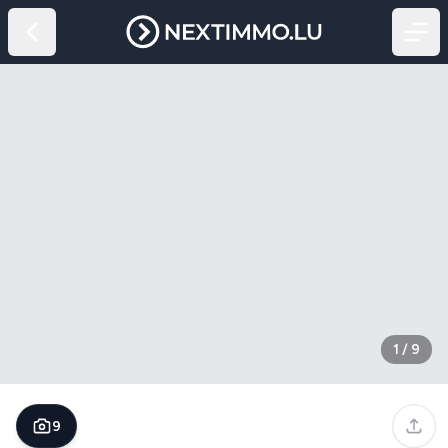
1
/
9
9