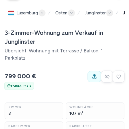
Luxemburg
Osten
Junglinster
Ju
3-Zimmer-Wohnung zum Verkauf in
Junglinster
Übersicht: Wohnung mit Terrasse / Balkon, 1
Parkplatz
799 000 €
FAIRER PREIS
ZIMMER
WOHNFLÄCHE
3
107 m²
BADEZIMMER
PARKPLÄTZE