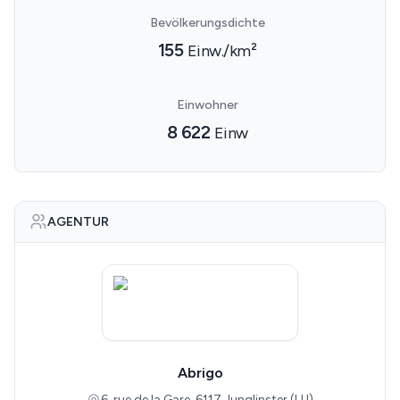
Bevölkerungsdichte
155
Einw./km²
Einwohner
8 622
Einw
AGENTUR
Abrigo
6, rue de la Gare, 6117 Junglinster (LU)