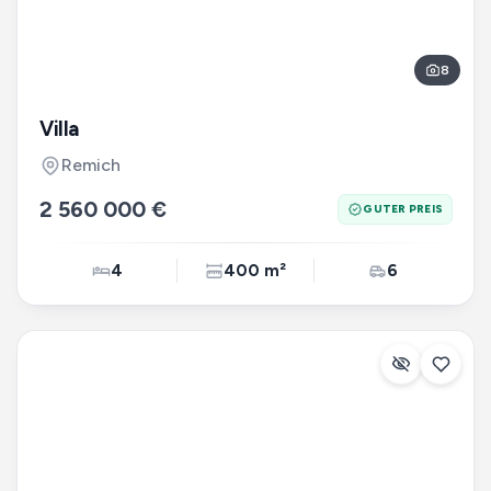
8
Villa
Remich
2 560 000 €
GUTER PREIS
4
400 m²
6