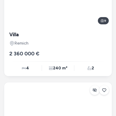
9
Villa
Remich
2 360 000 €
4
240 m²
2