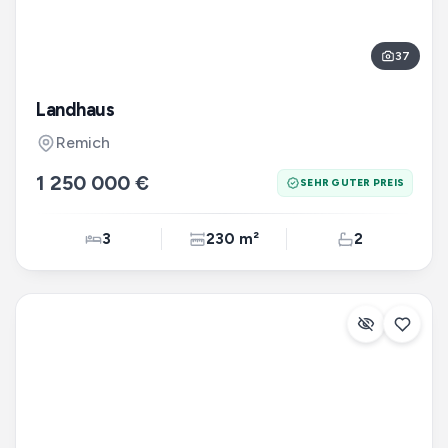
37
Landhaus
Remich
1 250 000 €
SEHR GUTER PREIS
3
230 m²
2