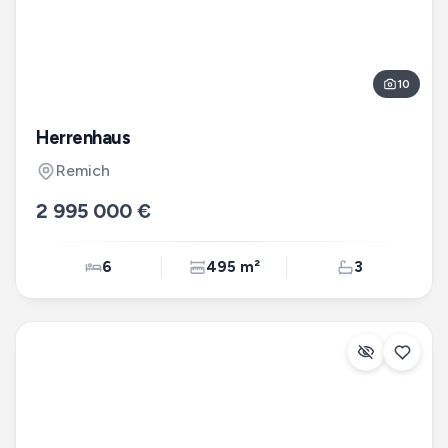
10
Herrenhaus
Remich
2 995 000 €
6
495 m²
3