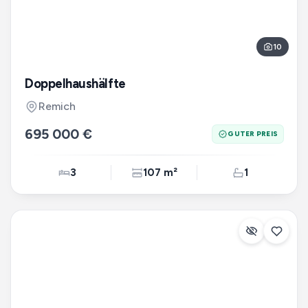
10
Doppelhaushälfte
Remich
695 000 €
GUTER PREIS
3
107 m²
1