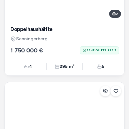
2
Doppelhaushälfte
Senningerberg
1 750 000 €
SEHR GUTER PREIS
4
295 m²
5