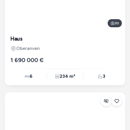
30
Haus
Oberanven
1 690 000 €
6
234 m²
3