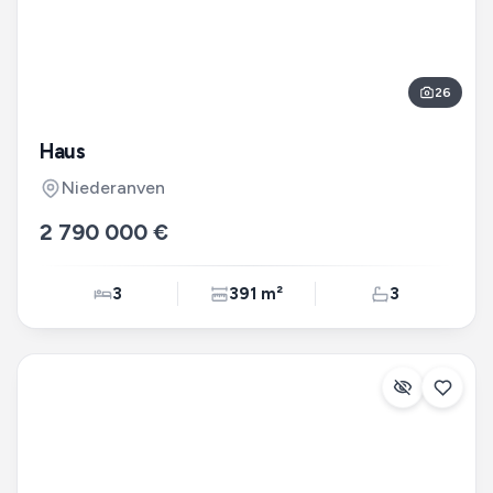
26
Haus
Niederanven
2 790 000 €
3
391 m²
3