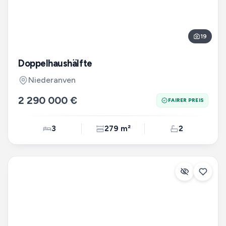
19
Doppelhaushälfte
Niederanven
2 290 000 €
FAIRER PREIS
3
279 m²
2