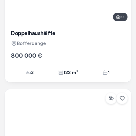
23
Doppelhaushälfte
Bofferdange
800 000 €
3
122 m²
1