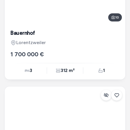
10
Bauernhof
Lorentzweiler
1 700 000 €
3
312 m²
1