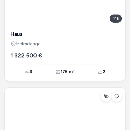
8
Haus
Helmdange
1 322 500 €
3
175 m²
2