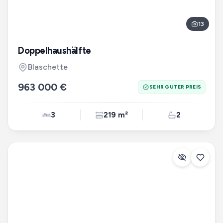
13
Doppelhaushälfte
Blaschette
963 000 €
SEHR GUTER PREIS
3
219 m²
2