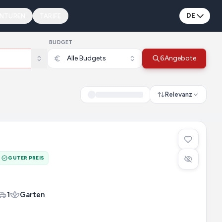
DE
ENTUREN
TARIFE
BUDGET
Alle Budgets
6
Angebote
Relevanz
GUTER PREIS
1
Garten