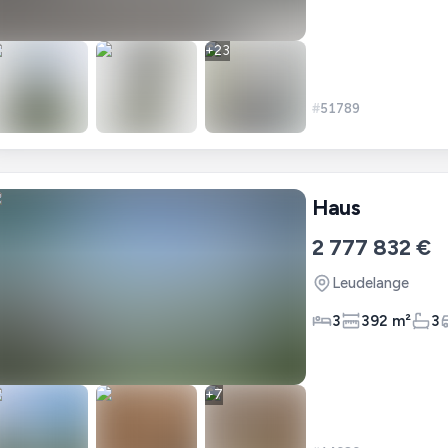
+
23
#
51789
Haus
2 777 832 €
Leudelange
3
392 m²
3
+
7