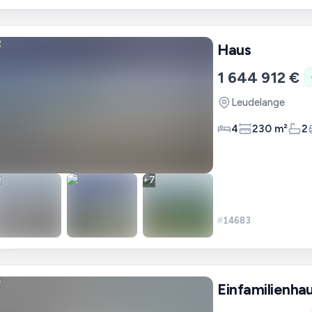
Haus
1 644 912 €
Leudelange
4
230 m²
2
+
7
#
14683
Einfamilienha