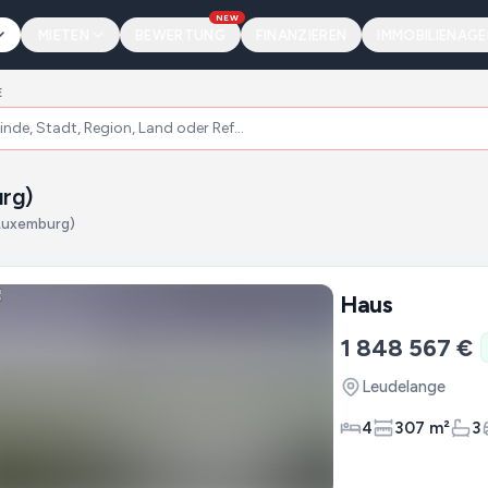
NEW
MIETEN
BEWERTUNG
FINANZIEREN
IMMOBILIENAG
E
rg)
(Luxemburg)
Haus
1 848 567 €
Leudelange
4
307 m²
3