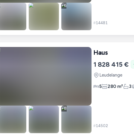
+
6
#
14481
Haus
1 828 415 €
Leudelange
5
280 m²
3
+
8
#
14502