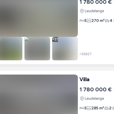
1 780 000 €
Leudelange
5
270 m²
4
+
21
#
56827
Villa
1 780 000 €
Leudelange
5
285 m²
2