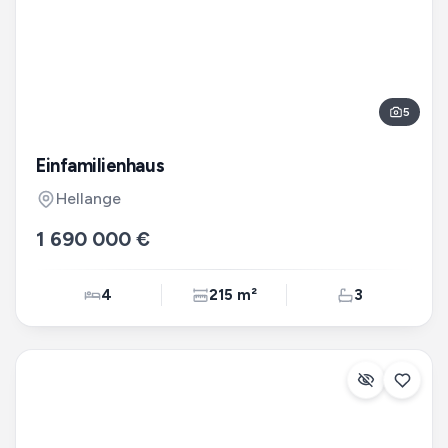
5
Einfamilienhaus
Hellange
1 690 000 €
4
215 m²
3