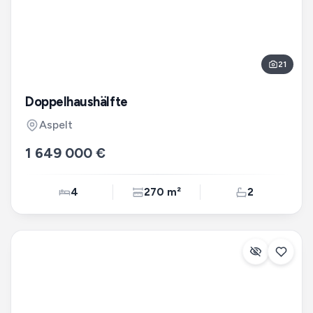
21
Doppelhaushälfte
Aspelt
1 649 000 €
4
270 m²
2