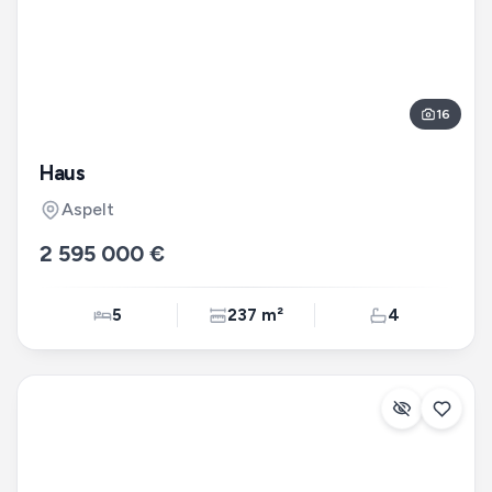
16
Haus
Aspelt
2 595 000 €
5
237 m²
4