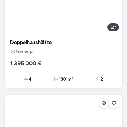
2
Doppelhaushälfte
Frisange
1 395 000 €
4
180 m²
2