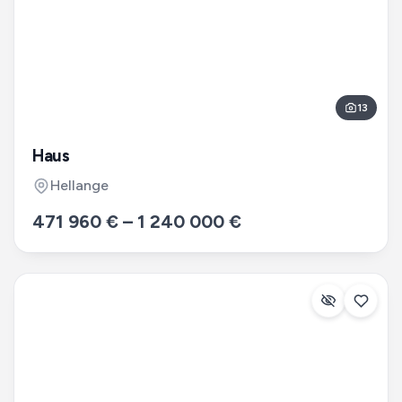
13
Haus
Hellange
471 960 €
–
1 240 000 €