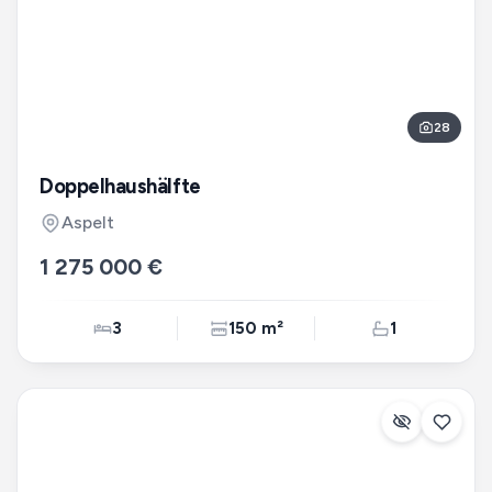
28
Doppelhaushälfte
Aspelt
1 275 000 €
3
150 m²
1