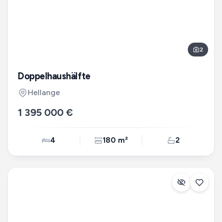
2
Doppelhaushälfte
Hellange
1 395 000 €
4
180 m²
2