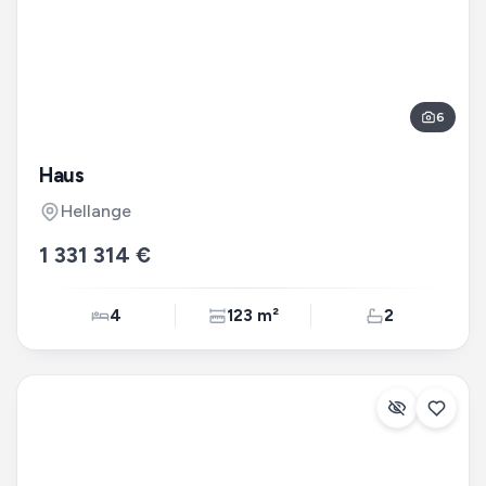
6
Haus
Hellange
1 331 314 €
4
123 m²
2