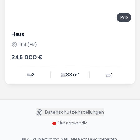
10
Haus
Thil
(FR)
245 000 €
2
83 m²
1
Datenschutzeinstellungen
Nur notwendig
©
2026
Nextimmo Sàrl
.
Alle Rechte vorbehalten.