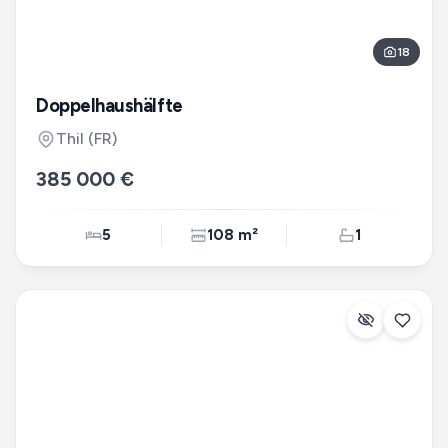
18
Doppelhaushälfte
Thil
(FR)
385 000 €
5
108 m²
1