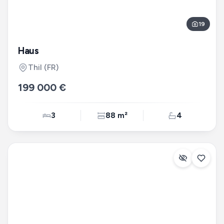
19
Haus
Thil
(FR)
199 000 €
3
88 m²
4