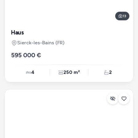
13
Haus
Sierck-les-Bains
(FR)
595 000 €
4
250 m²
2