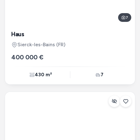
7
Haus
Sierck-les-Bains
(FR)
400 000 €
430 m²
7