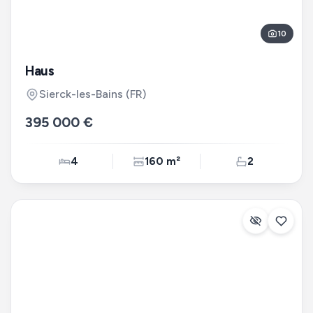
10
Haus
Sierck-les-Bains
(FR)
395 000 €
4
160 m²
2