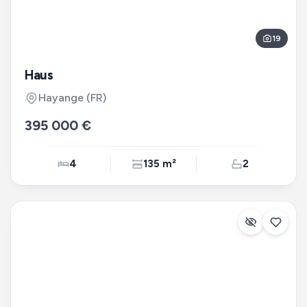
19
Haus
Hayange
(FR)
395 000 €
4
135 m²
2