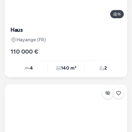
15
Haus
Hayange
(FR)
110 000 €
4
140 m²
2