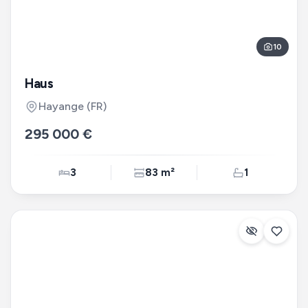
10
Haus
Hayange
(FR)
295 000 €
3
83 m²
1