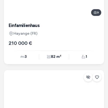
9
Einfamilienhaus
Hayange
(FR)
210 000 €
3
82 m²
1