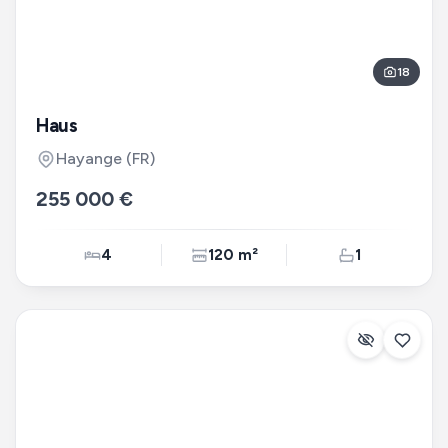
18
Haus
Hayange
(FR)
255 000 €
4
120 m²
1