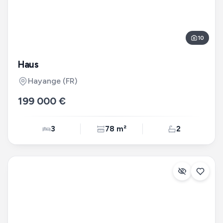
10
Haus
Hayange
(FR)
199 000 €
3
78 m²
2