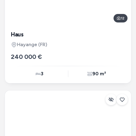
12
Haus
Hayange
(FR)
240 000 €
3
90 m²