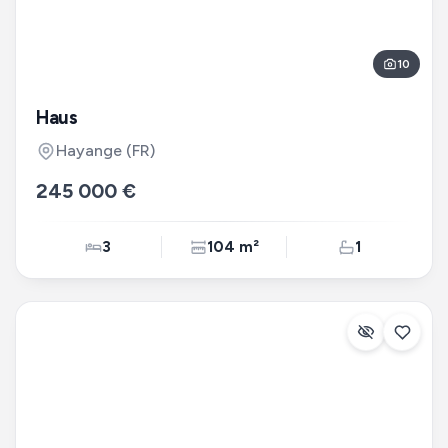
10
Haus
Hayange
(FR)
245 000 €
3
104 m²
1