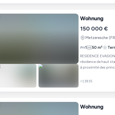
Wohnung
150 000 €
Metzeresche
(FR
1
50 m²
Ter
RESIDENCE EVASION - METZERESCHE. Nous 
résidence de haut sta
à proximité des princ
personnes activ
#
13835
Wohnung