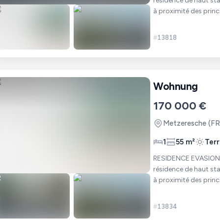
résidence de haut sta
à proximité des princ
personnes activ
#
13818
Wohnung
170 000 €
Metzeresche
(FR
1
55 m²
Terr
RESIDENCE EVASION - METZERESCHE. Nous 
résidence de haut sta
à proximité des princ
personnes activ
#
13834