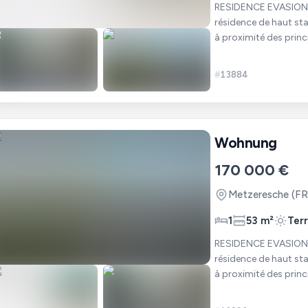
RESIDENCE EVASION - METZERESCHE. Nous 
résidence de haut sta
à proximité des princ
personnes activ
#
13884
Wohnung
170 000 €
Metzeresche
(FR
1
53 m²
Ter
RESIDENCE EVASION - METZERESCHE. Nous 
résidence de haut sta
à proximité des princ
personnes activ