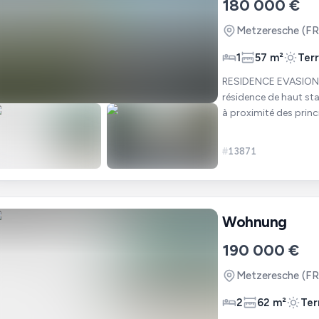
180 000 €
Metzeresche
(FR
1
57 m²
Ter
RESIDENCE EVASION - METZERESCHE. Nous 
résidence de haut sta
à proximité des princ
personnes activ
#
13871
Wohnung
190 000 €
Metzeresche
(FR
2
62 m²
Ter