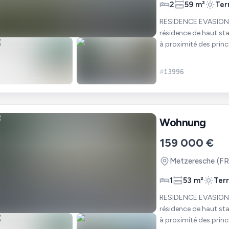
2
59 m²
Ter
RESIDENCE EVASION - METZERESCHE. Nous 
résidence de haut sta
à proximité des princ
personnes activ
#
13996
Wohnung
159 000 €
Metzeresche
(FR
1
53 m²
Ter
RESIDENCE EVASION - METZERESCHE. Nous 
résidence de haut sta
à proximité des princ