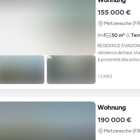
155 000 €
Metzeresche
(FR
1
50 m²
Ter
RESIDENCE EVASION - METZERESCHE . Nous
résidence de haut sta
à proximité des princ
personnes acti
#
13961
Wohnung
190 000 €
Metzeresche
(FR