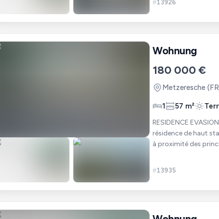
#
13926
Wohnung
180 000 €
Metzeresche
(FR
1
57 m²
Ter
RESIDENCE EVASION - METZERESCHE. Nous 
résidence de haut sta
à proximité des princ
personnes activ
#
13935
Wohnung