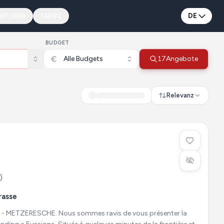
DE
ENTUREN
TARIFE
BUDGET
Alle Budgets
17
Angebote
Relevanz
)
rasse
sommes ravis de vous présenter la