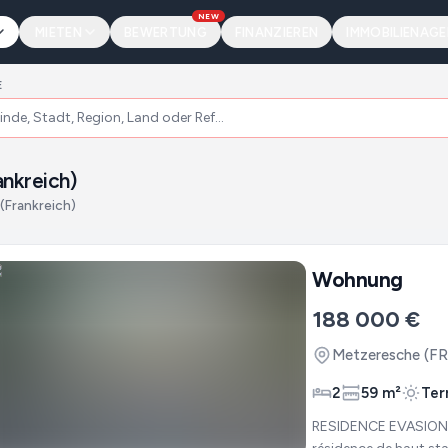
NEW
MIETEN
BEWERTUNG
FINANZIEREN
IMMOBILIENAG
E
nkreich)
(Frankreich)
Wohnung
188 000 €
Metzeresche
(FR
2
59 m²
Ter
RESIDENCE EVASION - METZERESCHE. Nous 