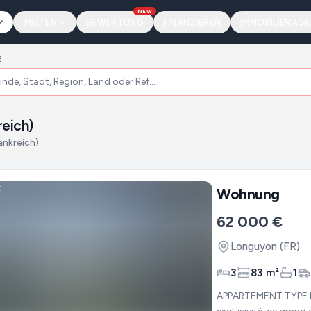
NEW
MIETEN
BEWERTUNG
FINANZIEREN
IMMOBILIENAG
E
eich)
ankreich)
Wohnung
62 000 €
Longuyon
(FR)
3
83 m²
1
APPARTEMENT TYPE F