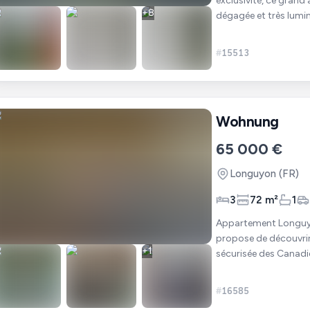
exclusivité, ce grand
+
8
dégagée et très lumi
et 15 minutes de la fr
#
15513
Wohnung
65 000 €
Longuyon
(FR)
3
72 m²
1
Appartement Longuyon 4 pièce(s) 72 
propose de découvrir
+
1
sécurisée des Canadi
avec un accès dir
#
16585