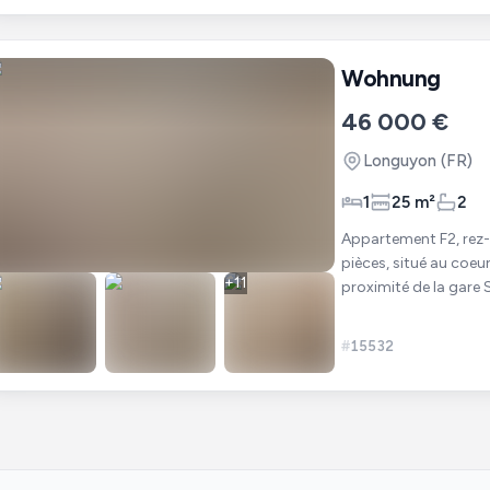
Wohnung
46 000 €
Longuyon
(FR)
1
25 m²
2
Appartement F2, rez-de-c
pièces, situé au coe
+
11
proximité de la gar
voiture. Caractéristi
#
15532