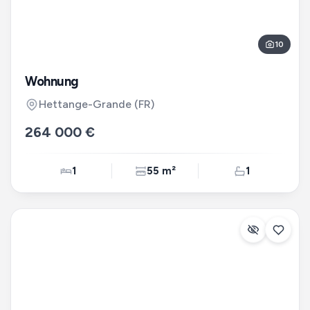
10
Wohnung
Hettange-Grande
(FR)
264 000 €
1
55 m²
1