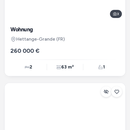
3
Wohnung
Hettange-Grande
(FR)
260 000 €
2
63 m²
1