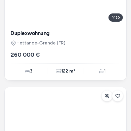
20
Duplexwohnung
Hettange-Grande
(FR)
260 000 €
3
122 m²
1