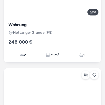
10
Wohnung
Hettange-Grande
(FR)
248 000 €
2
71 m²
1