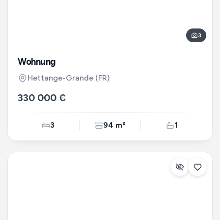
3
Wohnung
Hettange-Grande
(FR)
330 000 €
3
94 m²
1