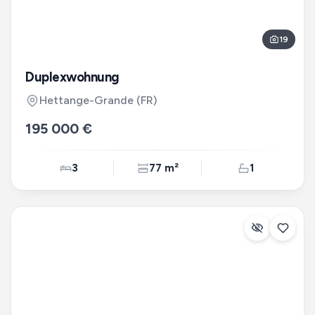
19
Duplexwohnung
Hettange-Grande
(FR)
195 000 €
3
77 m²
1