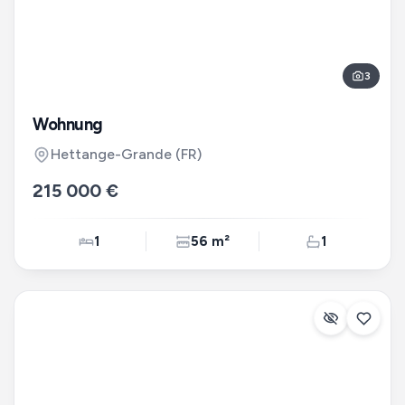
3
Wohnung
Hettange-Grande
(FR)
215 000 €
1
56 m²
1