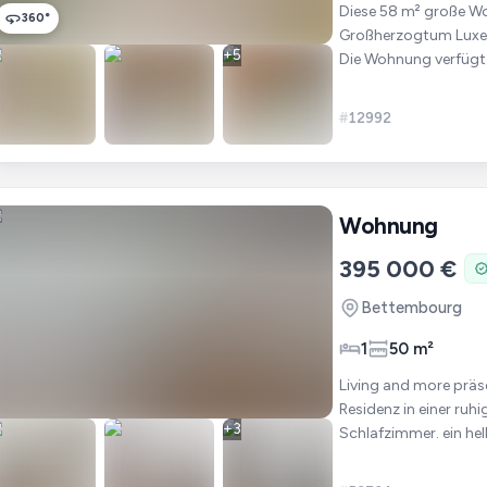
Diese 58 m² große W
360°
Großherzogtum Luxem
+
5
Die Wohnung verfügt 
ausgestatteter Küch
#
12992
Wohnung
395 000 €
Bettembourg
1
50 m²
Living and more präsentiert Ihnen: Dieses Einzim
Residenz in einer ruhigen Straße i
+
3
Schlafzimmer. ein he
separates W