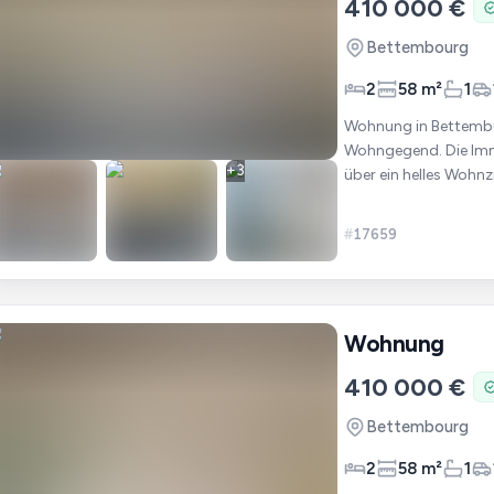
410 000 €
Bettembourg
2
58 m²
1
Wohnung in Bettembur
Wohngegend. Die Immobilie setzt sich wie folgt zusammen: Die Wohnung verfügt
+
3
über ein helles Wohn
Schlafzimmer,
#
17659
Wohnung
410 000 €
Bettembourg
2
58 m²
1