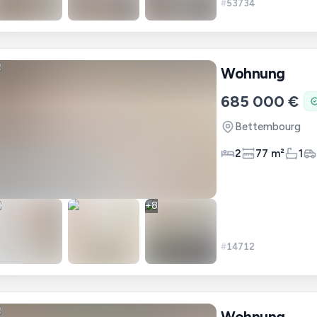
#
53734
Wohnung
685 000 €
Bettembourg
2
77 m²
1
+
8
#
14712
Wohnung