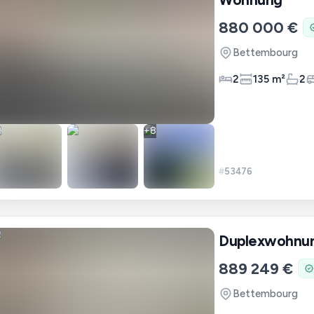
880 000 €
Bettembourg
2
135 m²
2
+
8
#
53476
Duplexwohnu
889 249 €
Bettembourg