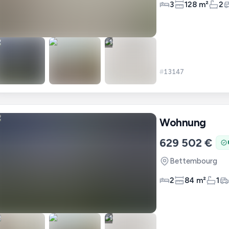
3
128 m²
2
+
1
#
13147
Wohnung
629 502 €
Bettembourg
2
84 m²
1
+
1