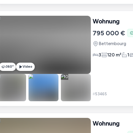
Wohnung
795 000 €
Bettembourg
3
120 m²
1
360°
Video
+
10
#
53465
Wohnung