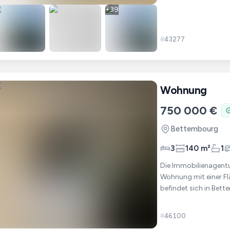
+
39
#
43277
Wohnung
750 000 €
Bettembourg
3
140 m²
1
Die Immobilienagentu
Wohnung mit einer Fläch
befindet sich in Bettem
Wohnzimmer - Separa
#
46100