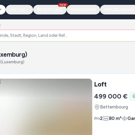
NEW
MIETEN
BEWERTUNG
FINANZIEREN
IMMOBILIENAG
E
uxemburg)
 (Luxemburg)
Loft
499 000 €
Bettembourg
2
80 m²
Ga