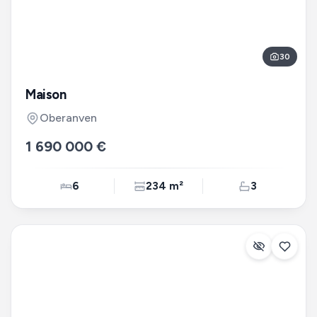
30
Maison
Oberanven
1 690 000 €
6
234 m²
3