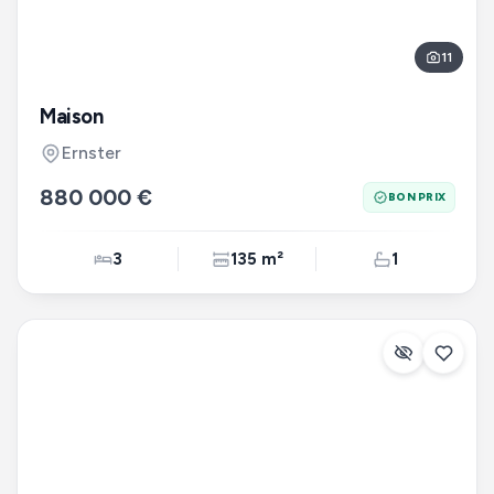
11
Maison
Ernster
880 000 €
BON PRIX
3
135 m²
1