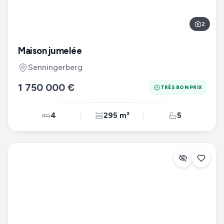
2
Maison jumelée
Senningerberg
1 750 000 €
TRÈS BON PRIX
4
295 m²
5