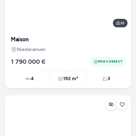
35
Maison
Niederanven
1 790 000 €
PRIX CORRECT
4
192 m²
3