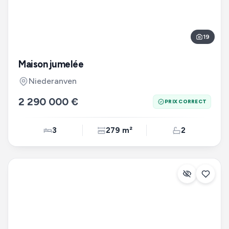
19
Maison jumelée
Niederanven
2 290 000 €
PRIX CORRECT
3
279 m²
2