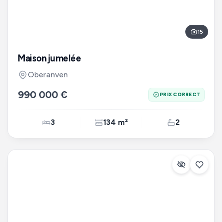
15
Maison jumelée
Oberanven
990 000 €
PRIX CORRECT
3
134 m²
2