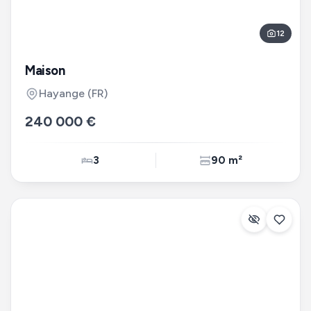
12
Maison
Hayange
(FR)
240 000 €
3
90 m²