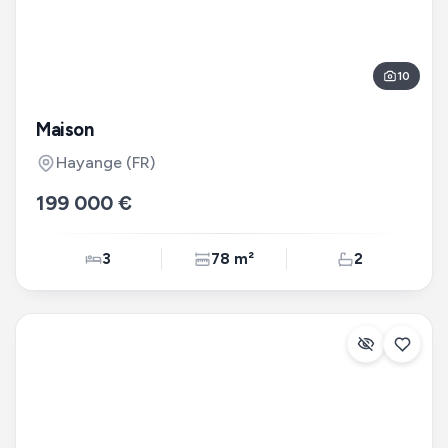
10
Maison
Hayange
(FR)
199 000 €
3
78 m²
2