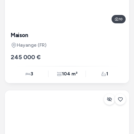
10
Maison
Hayange
(FR)
245 000 €
3
104 m²
1