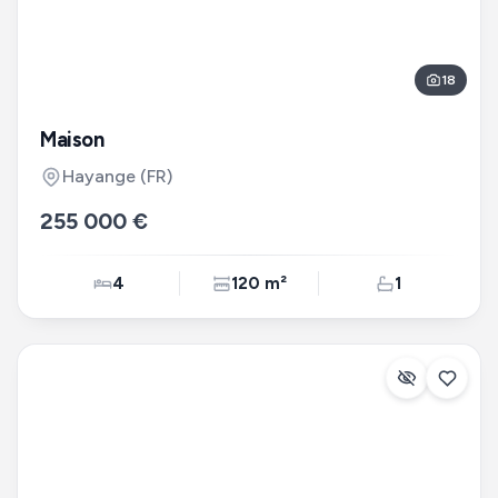
18
Maison
Hayange
(FR)
255 000 €
4
120 m²
1