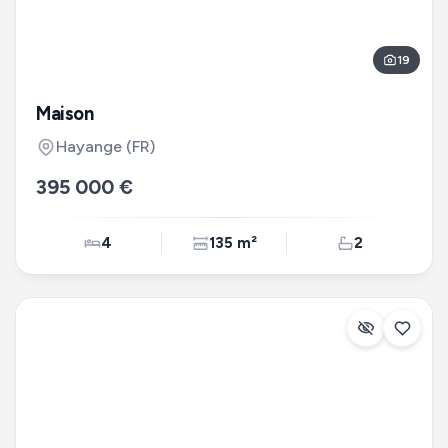
19
Maison
Hayange
(FR)
395 000 €
4
135 m²
2