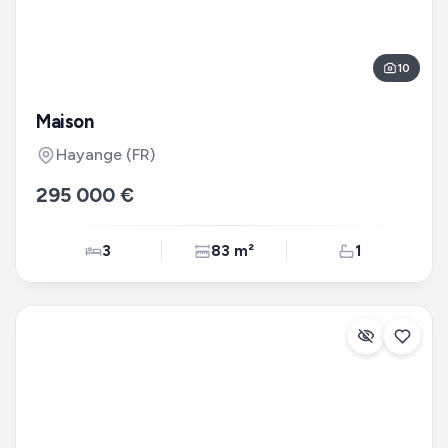
10
Maison
Hayange
(FR)
295 000 €
3
83 m²
1