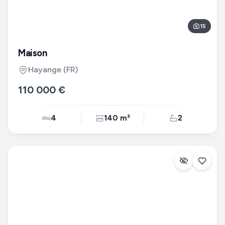
15
Maison
Hayange
(FR)
110 000 €
4
140 m²
2