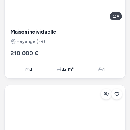
9
Maison individuelle
Hayange
(FR)
210 000 €
3
82 m²
1