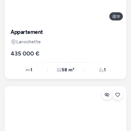
12
Appartement
Larochette
435 000 €
1
58 m²
1