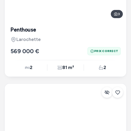
3
Penthouse
Larochette
569 000 €
PRIX CORRECT
2
81 m²
2