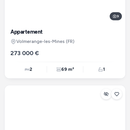
9
Appartement
Volmerange-les-Mines
(FR)
273 000 €
2
69 m²
1