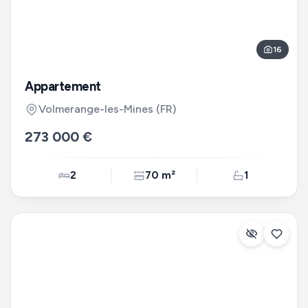
16
Appartement
Volmerange-les-Mines
(FR)
273 000 €
2
70 m²
1