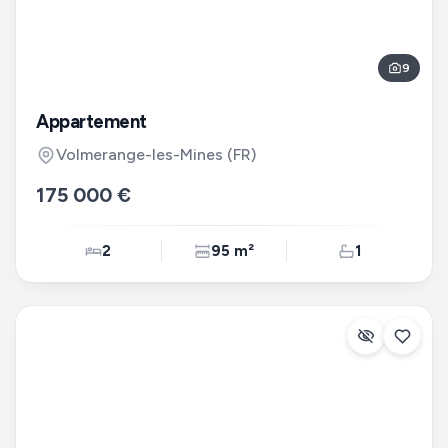
9
Appartement
Volmerange-les-Mines
(FR)
175 000 €
2
95 m²
1