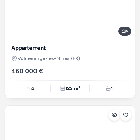
5
Appartement
Volmerange-les-Mines
(FR)
460 000 €
3
122 m²
1