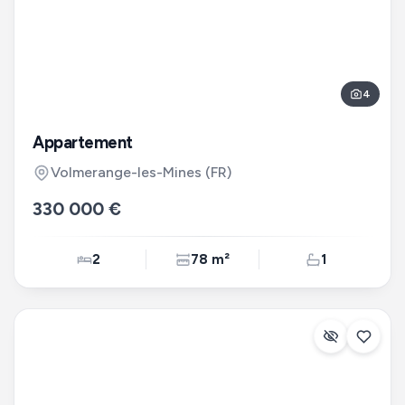
4
Appartement
Volmerange-les-Mines
(FR)
330 000 €
2
78 m²
1