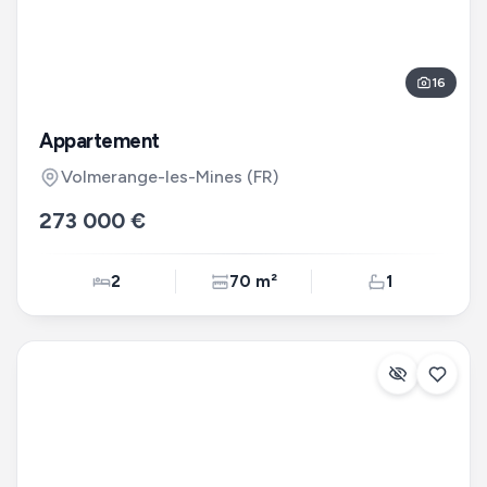
16
Appartement
Volmerange-les-Mines
(FR)
273 000 €
2
70 m²
1