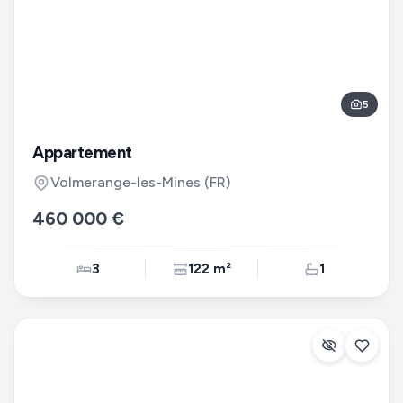
5
Appartement
Volmerange-les-Mines
(FR)
460 000 €
3
122 m²
1