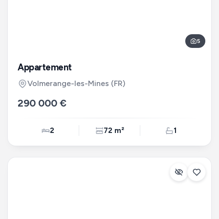
5
Appartement
Volmerange-les-Mines
(FR)
290 000 €
2
72 m²
1