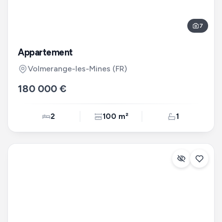
7
Appartement
Volmerange-les-Mines
(FR)
180 000 €
2
100 m²
1