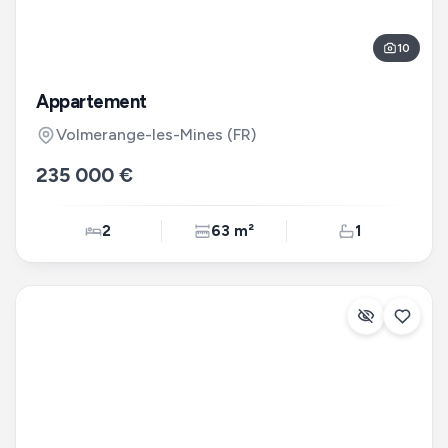
10
Appartement
Volmerange-les-Mines
(FR)
235 000 €
2
63 m²
1