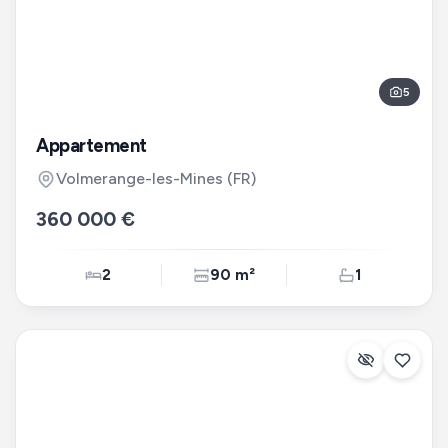
5
Appartement
Volmerange-les-Mines
(FR)
360 000 €
2
90 m²
1