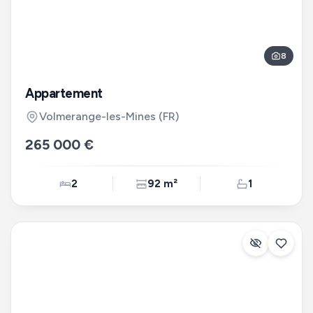
8
Appartement
Volmerange-les-Mines
(FR)
265 000 €
2
92 m²
1