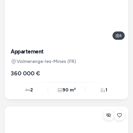
5
Appartement
Volmerange-les-Mines
(FR)
360 000 €
2
90 m²
1