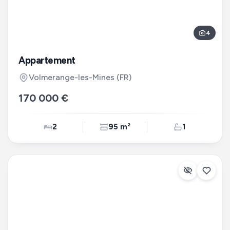
4
Appartement
Volmerange-les-Mines
(FR)
170 000 €
2
95 m²
1