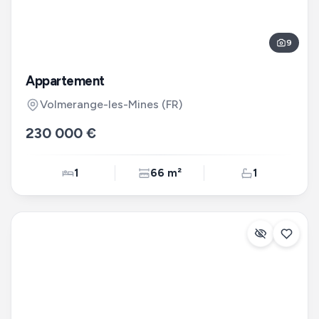
9
Appartement
Volmerange-les-Mines
(FR)
230 000 €
1
66 m²
1