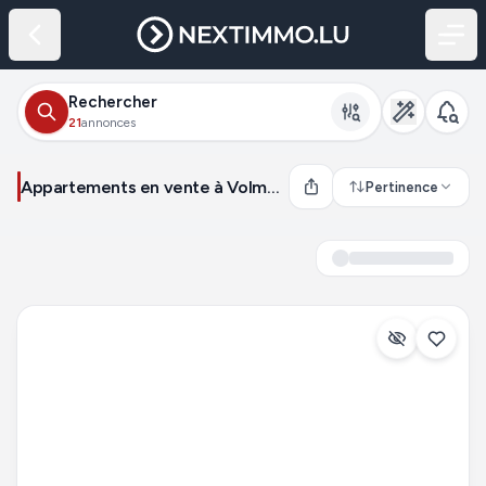
Rechercher
21
annonces
Appartements en vente à Volmerange-les-Mines (France)
Pertinence