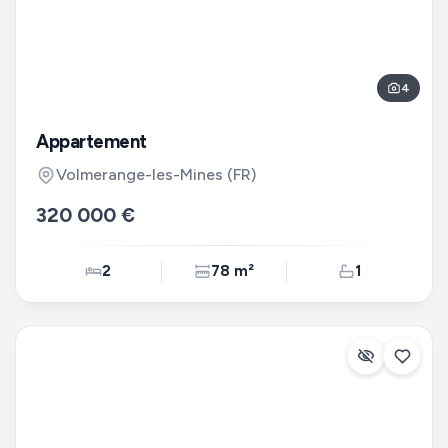
4
Appartement
Volmerange-les-Mines
(FR)
320 000 €
2
78 m²
1