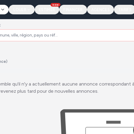
NEW
R
LOUER
ESTIMER
FINANCER
AGENCES
TARIFS
E
nce)
semble qu'il n'y a actuellement aucune annonce correspondant à 
revenez plus tard pour de nouvelles annonces.