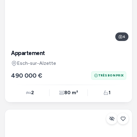
4
Appartement
Esch-sur-Alzette
490 000 €
TRÈS BON PRIX
2
80 m²
1