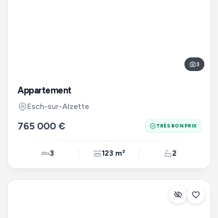
3
Appartement
Esch-sur-Alzette
765 000 €
TRÈS BON PRIX
3
123 m²
2