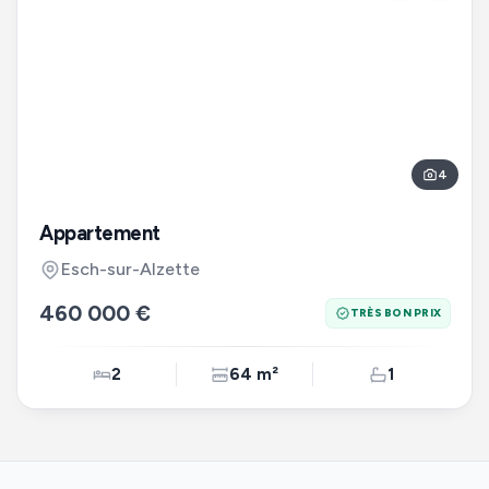
4
Appartement
Esch-sur-Alzette
460 000 €
TRÈS BON PRIX
2
64 m²
1