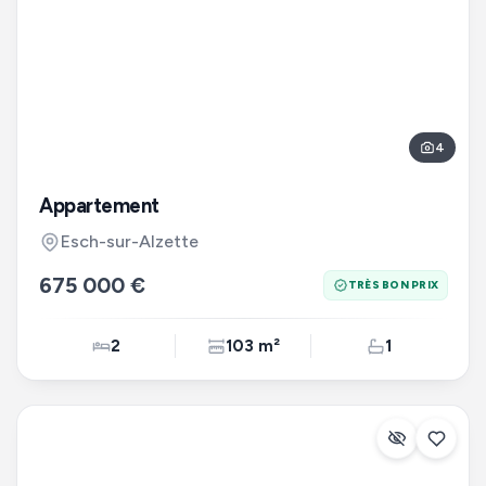
4
Appartement
Esch-sur-Alzette
675 000 €
TRÈS BON PRIX
2
103 m²
1