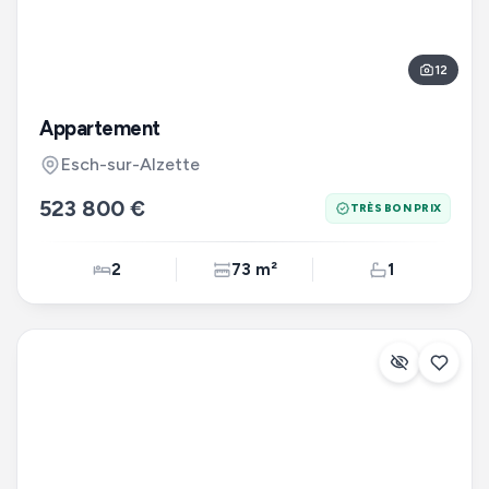
12
Appartement
Esch-sur-Alzette
523 800 €
TRÈS BON PRIX
2
73 m²
1