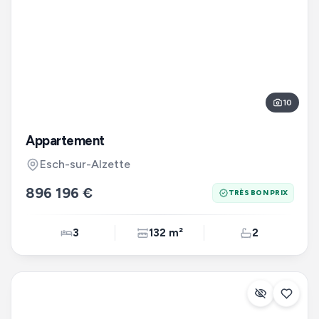
10
Appartement
Esch-sur-Alzette
896 196 €
TRÈS BON PRIX
3
132 m²
2