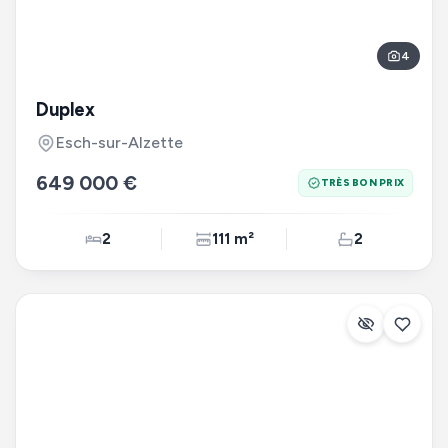
4
Duplex
Esch-sur-Alzette
649 000 €
TRÈS BON PRIX
2
111 m²
2