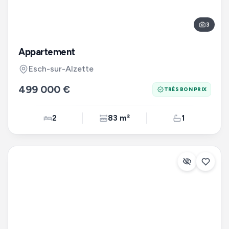
3
Appartement
Esch-sur-Alzette
499 000 €
TRÈS BON PRIX
2
83 m²
1