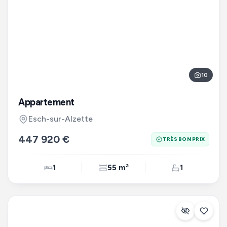
10
Appartement
Esch-sur-Alzette
447 920 €
TRÈS BON PRIX
1
55 m²
1