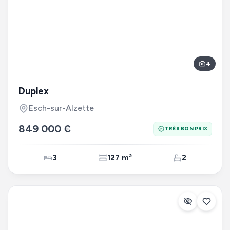
4
Duplex
Esch-sur-Alzette
849 000 €
TRÈS BON PRIX
3
127 m²
2