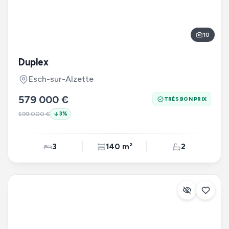
10
Duplex
Esch-sur-Alzette
579 000 €
TRÈS BON PRIX
599 000 €
3
%
3
140 m²
2