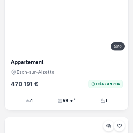
10
Appartement
Esch-sur-Alzette
470 191 €
TRÈS BON PRIX
1
59 m²
1