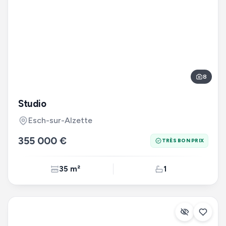
8
Studio
Esch-sur-Alzette
355 000 €
TRÈS BON PRIX
35 m²
1