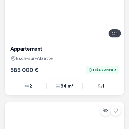
4
Appartement
Esch-sur-Alzette
585 000 €
TRÈS BON PRIX
2
84 m²
1