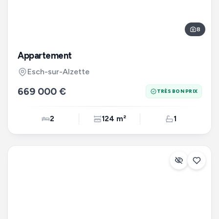
8
Appartement
Esch-sur-Alzette
669 000 €
TRÈS BON PRIX
2
124 m²
1