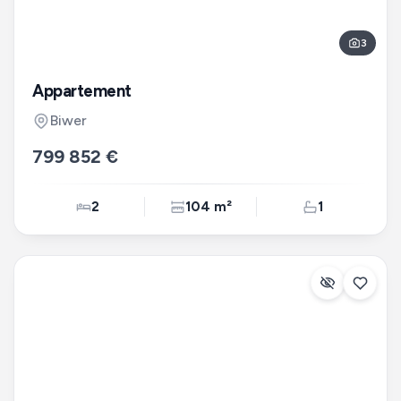
3
Appartement
Biwer
799 852 €
2
104 m²
1