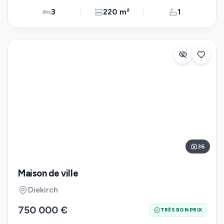
3
220 m²
1
36
Maison de ville
Diekirch
750 000 €
TRÈS BON PRIX