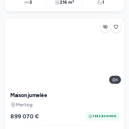
3
216 m²
1
5
Maison jumelée
Mertzig
899 070 €
TRÈS BON PRIX