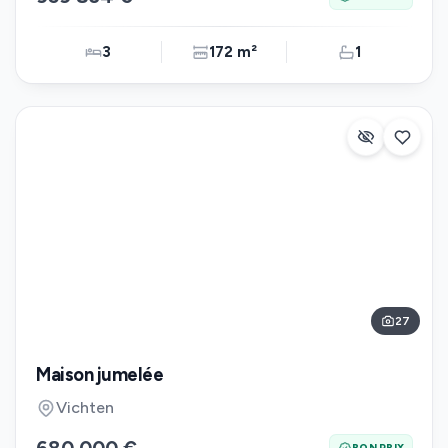
3
172 m²
1
27
Maison jumelée
Vichten
BON PRIX