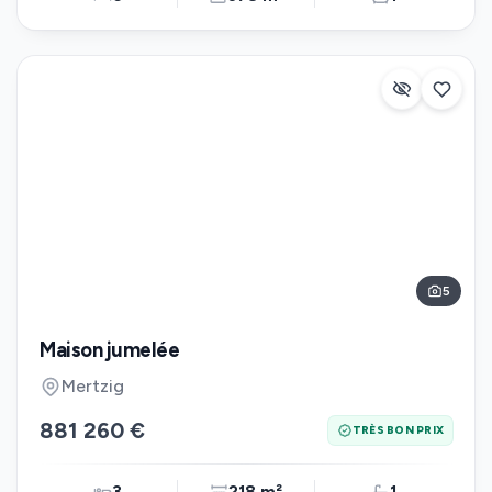
5
Maison jumelée
Mertzig
881 260 €
TRÈS BON PRIX