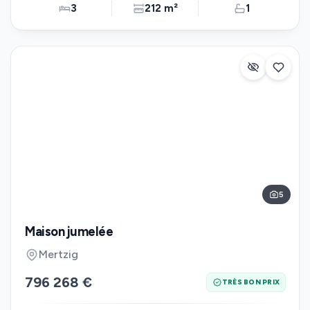
3
212 m²
1
5
Maison jumelée
Mertzig
796 268 €
TRÈS BON PRIX