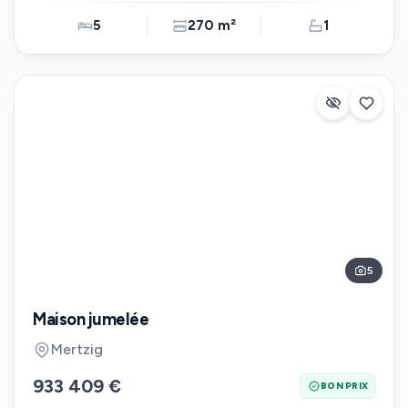
5
270 m²
1
5
Maison jumelée
Mertzig
933 409 €
BON PRIX