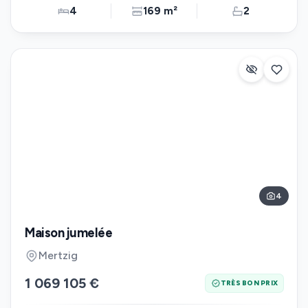
4
169 m²
2
4
Maison jumelée
Mertzig
1 069 105 €
TRÈS BON PRIX