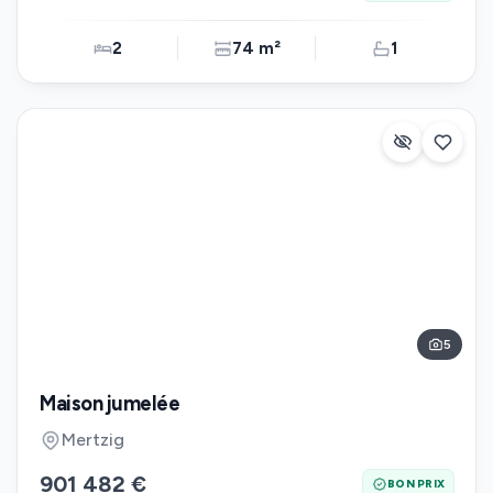
2
74 m²
1
5
Maison jumelée
Mertzig
901 482 €
BON PRIX