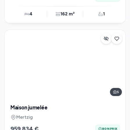
4
162 m²
1
5
Maison jumelée
Mertzig
959 834 €
BON PRIX