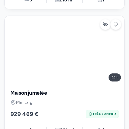
3
218 m²
1
4
Maison jumelée
Mertzig
929 469 €
TRÈS BON PRIX