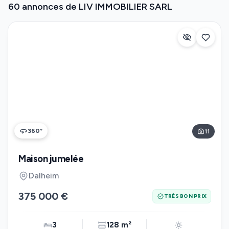
60 annonces de LIV IMMOBILIER SARL
360°
11
Maison jumelée
Dalheim
375 000 €
TRÈS BON PRIX
3
128 m²