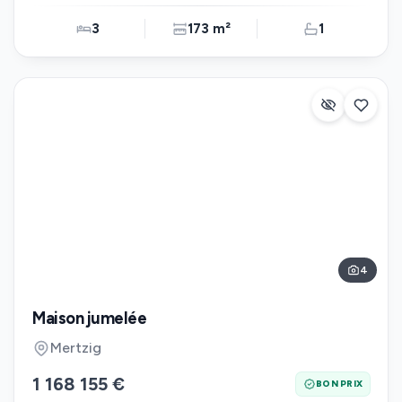
3
173 m²
1
4
Maison jumelée
Mertzig
1 168 155 €
BON PRIX