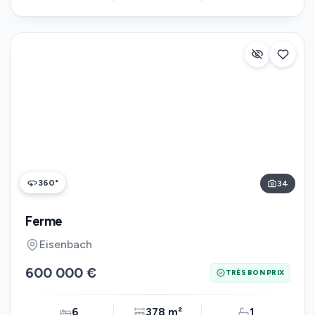
360°
34
Ferme
Eisenbach
600 000 €
TRÈS BON PRIX
6
378 m²
1