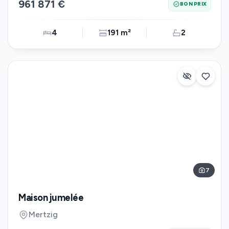
961 871 €
BON PRIX
4
191 m²
2
7
Maison jumelée
Mertzig