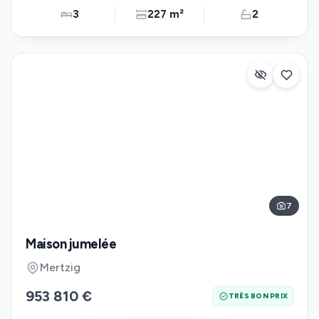
3
227 m²
2
7
Maison jumelée
Mertzig
953 810 €
TRÈS BON PRIX