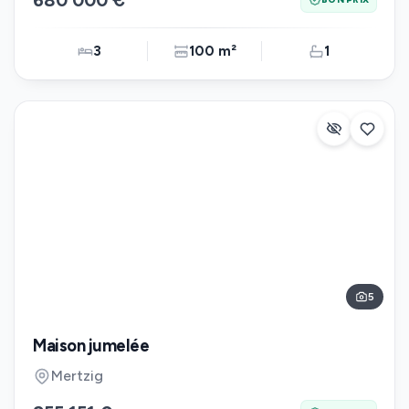
680 000 €
3
100 m²
1
5
Maison jumelée
Mertzig