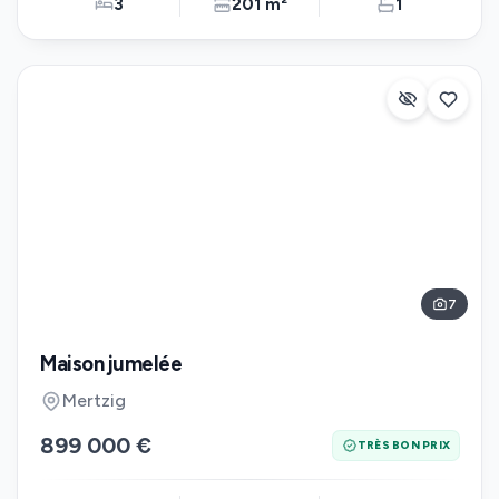
3
201 m²
1
7
Maison jumelée
Mertzig
899 000 €
TRÈS BON PRIX