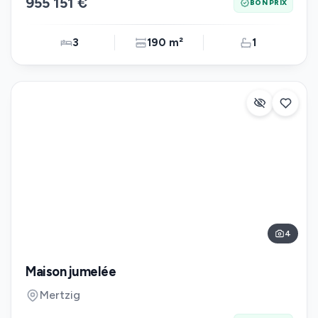
955 151 €
BON PRIX
3
190 m²
1
4
Maison jumelée
Mertzig